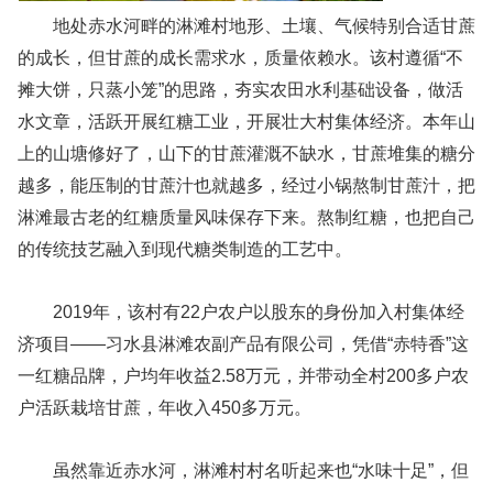
地处赤水河畔的淋滩村地形、土壤、气候特别合适甘蔗
的成长，但甘蔗的成长需求水，质量依赖水。该村遵循“不
摊大饼，只蒸小笼”的思路，夯实农田水利基础设备，做活
水文章，活跃开展红糖工业，开展壮大村集体经济。本年山
上的山塘修好了，山下的甘蔗灌溉不缺水，甘蔗堆集的糖分
越多，能压制的甘蔗汁也就越多，经过小锅熬制甘蔗汁，把
淋滩最古老的红糖质量风味保存下来。熬制红糖，也把自己
的传统技艺融入到现代糖类制造的工艺中。
2019年，该村有22户农户以股东的身份加入村集体经
济项目——习水县淋滩农副产品有限公司，凭借“赤特香”这
一红糖品牌，户均年收益2.58万元，并带动全村200多户农
户活跃栽培甘蔗，年收入450多万元。
虽然靠近赤水河，淋滩村村名听起来也“水味十足”，但