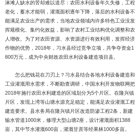
淋滩人缺水的苦却难以道尽：农田水利设备年久失修，工程
老化，蓄水才能弱，灌溉面积逐年下降，落后的水利设备不
能满足农业出产的需求，当地农业领域内许多特色工业没发
挥规模化、集约化效益，影响了农村工业结构优化调整和农
人增收。为了对农田资源、水资源进行有效利用，发挥经济
作物的优势，2018年，习水县经过竞争立项，共争夺资金1
800万元，成为中央财政农田水利设备建造项目县。
怎么把钱花在刀刃上？习水县结合各地水利设备建造和
中国水利开发物联网
工业灌溉用水需求，不断勘查调研，
把
2018年施行农田水利建造的区域划分为5个片区。在隆兴镇
片区，发现上湾等山塘水源充足稳定，能满足农业灌溉工程
建造要求。县水务局在隆兴镇片区改造防渗工程2条，新建
输水管道1000米，修理大型山塘2座，设计灌溉面积1388
亩，其中节水灌溉600亩，灌溉甘蔗等经果林1000多亩。