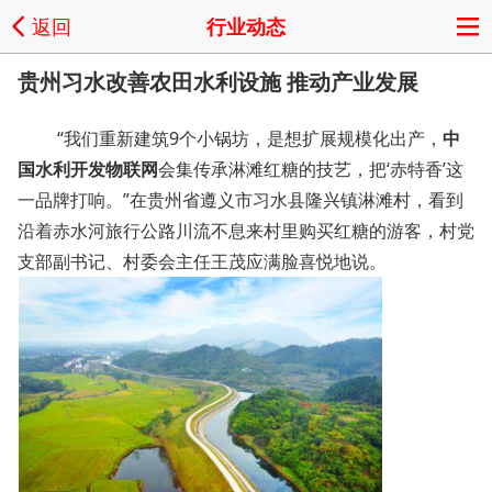
返回
行业动态
贵州习水改善农田水利设施 推动产业发展
“我们重新建筑9个小锅坊，是想扩展规模化出产，
中
国水利开发物联网
会集传承淋滩红糖的技艺，把‘赤特香’这
一品牌打响。”在贵州省遵义市习水县隆兴镇淋滩村，看到
沿着赤水河旅行公路川流不息来村里购买红糖的游客，村党
支部副书记、村委会主任王茂应满脸喜悦地说。