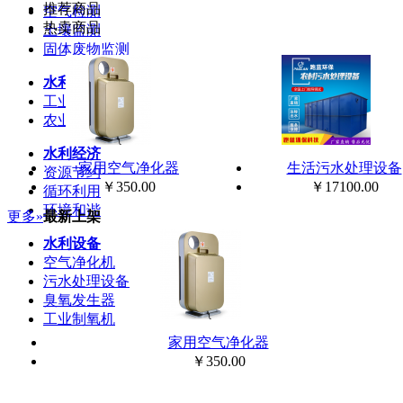
推荐商品
空气检测
热卖商品
土壤监测
固体废物监测
水利废弃物
工业固体废弃物
农业固体废弃物
水利经济
家用空气净化器
生活污水处理设备
资源节约
￥350.00
￥17100.00
循环利用
环境和谐
更多»
最新上架
水利设备
空气净化机
污水处理设备
臭氧发生器
工业制氧机
家用空气净化器
￥350.00