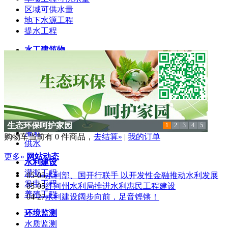
区域可供水量
地下水源工程
提水工程
水工建筑物
挡水建筑物
泄水建筑物
专门水工建筑物
水利规划
防洪
发电
致力轻量化发展，创想绿色未来
1
2
3
4
5
灌溉
购物车当前有
0
件商品，
去结算»
|
我的订单
供水
更多»
网站动态
水利建设
灌溉工程
05-05
水利部、国开行联手 以开发性金融推动水利发展
发电工程
05-05
红河州水利局推进水利惠民工程建设
养殖工程
04-27
水利建设阔步向前，足音铿锵！
环境监测
水质监测