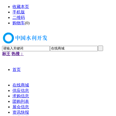
收藏本页
手机版
二维码
购物车
(
0
)
标王
热搜：
首页
在线商城
供应信息
求购信息
团购列表
展会信息
资讯快报