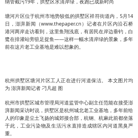
纳管截污19年，拱墅区水清岸绿，夜跑已成新时尚
塘河片区位于杭州市地势较低的拱墅区祥符街道内，5月14
日，澎湃新闻（www.thepaper.cn）记者在片区内沿石桥
港河两岸走访看到，这里鱼翔浅底，有居民在岸边垂钓，白
鹭在排灌站旁驻足捉鱼——这样一幅水清岸绿的景象，多年
前在这片老工业基地是难以想象的。
杭州拱墅区塘河片区工人正在进行河道保洁。 本文图片均
为 澎湃新闻记者 刁凡超 图
杭州市拱墅区城市管理局河道监管中心副主任范能在接受澎
湃新闻采访时说，拱墅区是杭州城北老工业基地，多年前给
人的印象是尘土飞扬的城郊接合部，杭钢、杭麻此前都坐落
于此，工业污染物及生活污水直排造成辖区内河道黑臭严
重。