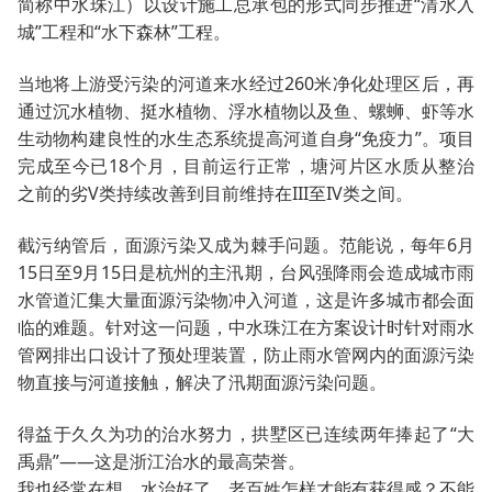
简称中水珠江）以设计施工总承包的形式同步推进“清水入
城”工程和“水下森林”工程。
当地将上游受污染的河道来水经过260米净化处理区后，再
通过沉水植物、挺水植物、浮水植物以及鱼、螺蛳、虾等水
生动物构建良性的水生态系统提高河道自身“免疫力”。项目
完成至今已18个月，目前运行正常，塘河片区水质从整治
之前的劣V类持续改善到目前维持在III至IV类之间。
截污纳管后，面源污染又成为棘手问题。范能说，每年6月
15日至9月15日是杭州的主汛期，台风强降雨会造成城市雨
水管道汇集大量面源污染物冲入河道，这是许多城市都会面
临的难题。针对这一问题，中水珠江在方案设计时针对雨水
管网排出口设计了预处理装置，防止雨水管网内的面源污染
物直接与河道接触，解决了汛期面源污染问题。
得益于久久为功的治水努力，拱墅区已连续两年捧起了“大
禹鼎”——这是浙江治水的最高荣誉。
我也经常在想，水治好了，老百姓怎样才能有获得感？不能