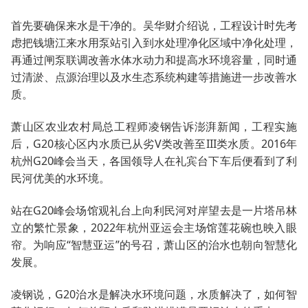
首先要确保来水是干净的。吴华财介绍说，工程设计时先考
虑把钱塘江来水用泵站引入到水处理净化区域中净化处理，
再通过闸泵联调改善水体水动力和提高水环境容量，同时通
过清淤、点源治理以及水生态系统构建等措施进一步改善水
质。
萧山区农业农村局总工程师凌钢告诉澎湃新闻，工程实施
后，G20核心区内水质已从劣V类改善至III类水质。2016年
杭州G20峰会当天，各国领导人在礼宾台下车后便看到了利
民河优美的水环境。
站在G20峰会场馆观礼台上向利民河对岸望去是一片塔吊林
立的繁忙景象，2022年杭州亚运会主场馆莲花碗也映入眼
帘。为响应“智慧亚运”的号召，萧山区的治水也朝向智慧化
发展。
凌钢说，G20治水是解决水环境问题，水质解决了，如何智