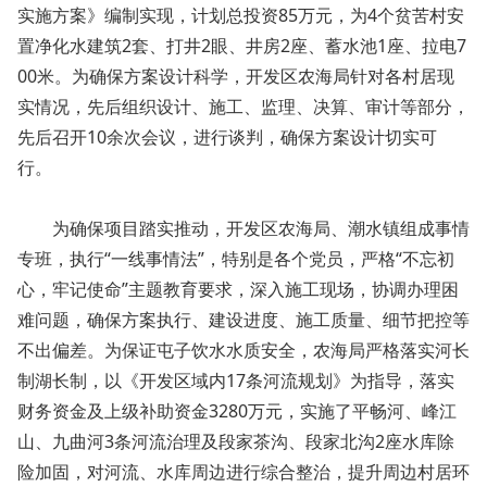
实施方案》编制实现，计划总投资85万元，为4个贫苦村安
置净化水建筑2套、打井2眼、井房2座、蓄水池1座、拉电7
00米。为确保方案设计科学，开发区农海局针对各村居现
实情况，先后组织设计、施工、监理、决算、审计等部分，
先后召开10余次会议，进行谈判，确保方案设计切实可
行。
为确保项目踏实推动，开发区农海局、潮水镇组成事情
专班，执行“一线事情法”，特别是各个党员，严格“不忘初
心，牢记使命”主题教育要求，深入施工现场，协调办理困
难问题，确保方案执行、建设进度、施工质量、细节把控等
不出偏差。为保证屯子饮水水质安全，农海局严格落实河长
制湖长制，以《开发区域内17条河流规划》为指导，落实
财务资金及上级补助资金3280万元，实施了平畅河、峰江
山、九曲河3条河流治理及段家茶沟、段家北沟2座水库除
险加固，对河流、水库周边进行综合整治，提升周边村居环