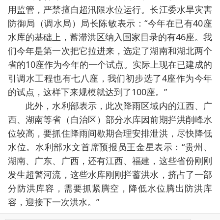
用监管，严禁擅自超汛限水位运行。长江委水旱灾害
防御局（调水局）局长陈敏表示：“今年在已有40座
水库的基础上，蓄滞洪区纳入国家目录的有46座。我
们今年是第一次把它拉进来，选定了湖南和湖北两个
省的10座作为今年的一个试点。实际上现在已建成的
引调水工程也有七八座，我们初步选了4座作为今年
的试点，这样下来规模就达到了100座。”
此外，水利部表示，此次降雨区域内的江西、广
西、湖南等省（自治区）部分水库因前期拦洪削峰水
位较高，要抓住降雨间歇期合理安排泄洪，尽快降低
水位。水利部水文首席预报员王金星表示：“贵州、
湖南、广东、广西，还有江西、福建，这些省份刚刚
发生超警河流，这些水库刚刚拦蓄洪水，挤占了一部
分防洪库容，需要抓紧腾空，降低水位腾出防洪库
容，迎接下一次洪水。”