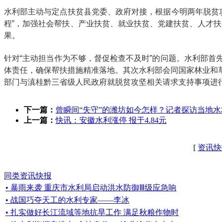
水利部主动与定点扶贫县党委、政府对接，根据今明两年脱贫攻
程”，加强社会帮扶、产业扶贫、就业扶贫、党建扶贫、人才扶
果。
针对“主动担当作为不够，督促检查不及时”的问题。水利部
体责任，确保帮扶措施精准落地。其次水利部会同国家林业和
部门与滇桂黔三省级人民政府就脱贫攻坚相关请求支持事项进
下一篇：
曾瞬间“失守”的潍坊如今怎样？记者探访当地
上一篇：
快讯：安徽水利涨停 报于4.84元
[
资讯快
同类资讯快报
• 暴雨来袭 重庆市水利局启动洪水防御Ⅲ级应急响
• 战国巧夺天工的水利专家——李冰
• 扎实做好长江流域等地抗旱工作 满足秋粮作物时