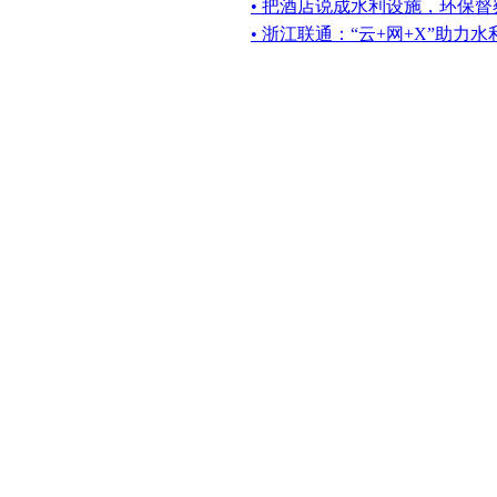
• 把酒店说成水利设施，环保
• 浙江联通：“云+网+X”助力