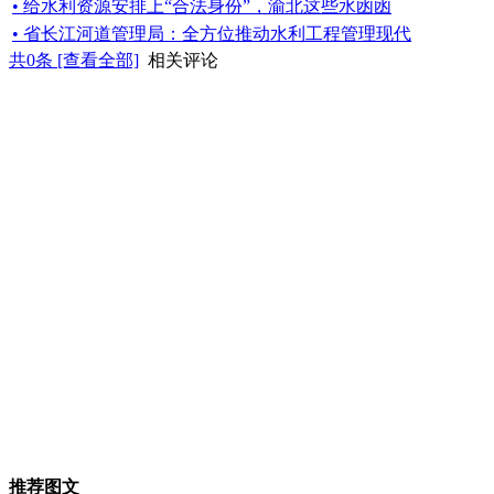
• 给水利资源安排上“合法身份”，渝北这些水凼凼
• 省长江河道管理局：全方位推动水利工程管理现代
共
0
条 [查看全部]
相关评论
推荐图文