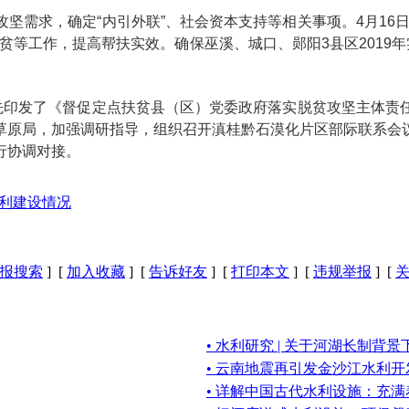
坚需求，确定“内引外联”、社会资本支持等相关事项。4月16
贫等工作，提高帮扶实效。确保巫溪、城口、郧阳3县区2019
首先印发了《督促定点扶贫县（区）党委政府落实脱贫攻坚主体责
草原局，加强调研指导，组织召开滇桂黔石漠化片区部际联系会
行协调对接。
水利建设情况
报搜索
] [
加入收藏
] [
告诉好友
] [
打印本文
] [
违规举报
] [
• 水利研究 | 关于河湖长制背
• 云南地震再引发金沙江水利开
• 详解中国古代水利设施：充