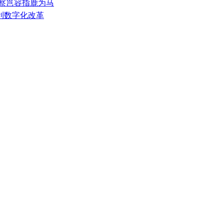
督察岂容指鹿为马
水利数字化改革