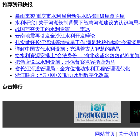
推荐资讯快报
暴雨来袭 重庆市水利局启动洪水防御Ⅲ级应急响应
水利研究 | 关于河湖长制背景下智慧河湖建设的认识与思
战国巧夺天工的水利专家——李冰
云南地震再引发金沙江水利开发辩论
扎实做好长江流域等地抗旱工作 满足秋粮作物时令灌溉
详解中国古代水利设施：充满着古人智慧的结晶
给水利资源安排上“合法身份”，渝北这些水凼凼都将变为
把酒店说成水利设施，环保督察岂容指鹿为马
省长江河道管理局：全方位推动水利工程管理现代化
浙江联通：“云+网+X”助力水利数字化改革
点击排行
网站首页
|
关于我们