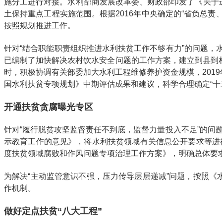
施分工进行对接。水利部商发展改革委、财政部印发了《关于
土保持重点工程实施范围。根据2016年中央确定的“省负总
按照规划推进工作。
针对“结合职能职责组织推进水利扶贫工作不够有力”的问题
已编制了加快解决农村饮水安全问题的工作方案，建立到县到村
时，积极协调有关部委加大水利工程维修养护资金规模，2019
国水利扶贫专项规划》中期评估成果和建议，科学合理确定“十
开通扶贫贪腐曝光专区
针对“履行脱贫攻坚监督责任不到底，监督力量投入不足”的问
示教育工作的意见》，将水利扶贫领域有关信息公开要求等进
度扶贫领域腐败和作风问题专项治理工作方案》，明确总体要
为解决“主动监管意识不强，压力传导层层递减”问题，按照《
作机制。
做好定点扶贫“八大工程”