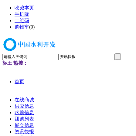
收藏本页
手机版
二维码
购物车
(
0
)
标王
热搜：
首页
在线商城
供应信息
求购信息
团购列表
展会信息
资讯快报