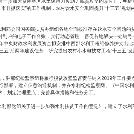
进一步加大贫困地区水土保持力度助力脱贫攻坚的意见》，明确将
责、市县抓落实”的工作机制，农村饮水安全巩固提升“十三五”规
，水利部会同国务院扶贫办组织各地全面核准存在饮水安全问题的
到户的电子工作台账，实行动态管理，督促各地解决一处销号一
年中央财政水利发展资金拟安排中西部水利工程维修养护支出比201
三五”后两年建设任务，研究提出农村小水电扶贫工程“十三五”
题，驻部纪检监察组将履行脱贫攻坚监督责任纳入2019年工作
行部署，建立信息沟通机制，并在水利纪检监察网、《中国水利报
求，划定治理重点，完善具体措施和任务分工。
水利部党组关于进一步加强水利扶贫工作的意见》，建立了水利