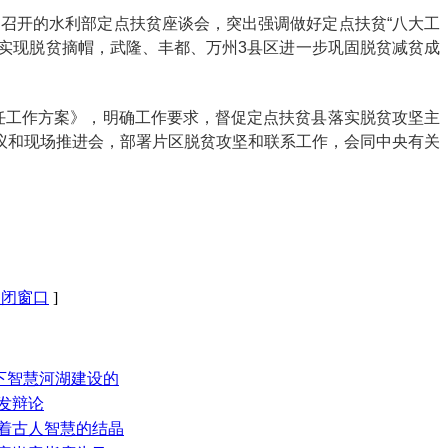
日召开的水利部定点扶贫座谈会，突出强调做好定点扶贫“八大工
年实现脱贫摘帽，武隆、丰都、万州3县区进一步巩固脱贫减贫成
任工作方案》，明确工作要求，督促定点扶贫县落实脱贫攻坚主
议和现场推进会，部署片区脱贫攻坚和联系工作，会同中央有关
关闭窗口
]
景下智慧河湖建设的
发辩论
满着古人智慧的结晶