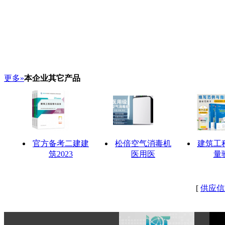
更多»
本企业其它产品
官方备考二建建
松倍空气消毒机
建筑工
筑2023
医用医
量
[
供应信