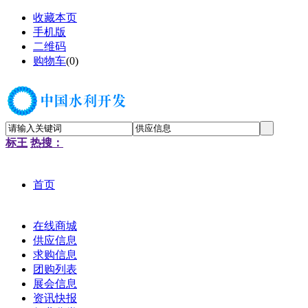
收藏本页
手机版
二维码
购物车
(
0
)
标王
热搜：
首页
在线商城
供应信息
求购信息
团购列表
展会信息
资讯快报