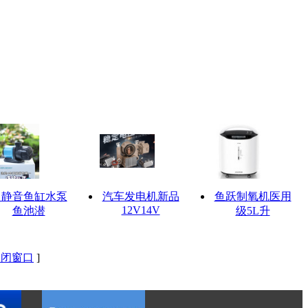
超静音鱼缸水泵
汽车发电机新品
鱼跃制氧机医用
12V14V
鱼池潜
级5L升
关闭窗口
]