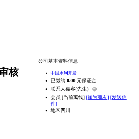
公司基本资料信息
审核
中国水利开发
已缴纳
0.00
元保证金
联系人
嘉客(先生)
会员
[
当前离线
]
[加为商友]
[发送信
件]
地区
四川