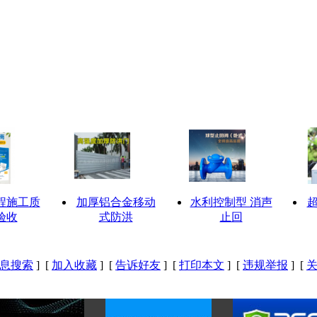
程施工质
加厚铝合金移动
水利控制型 消声
验收
式防洪
止回
息搜索
] [
加入收藏
] [
告诉好友
] [
打印本文
] [
违规举报
] [