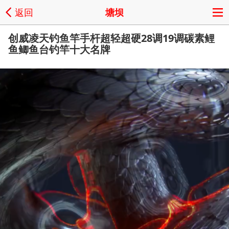
返回
塘坝
创威凌天钓鱼竿手杆超轻超硬28调19调碳素鲤
鱼鲫鱼台钓竿十大名牌