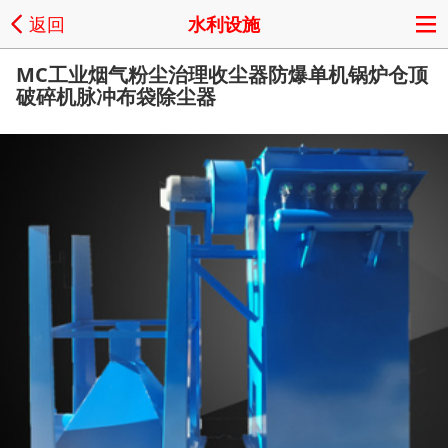
返回
水利设施
MC工业烟气粉尘治理收尘器防爆单机锅炉仓顶
破碎机脉冲布袋除尘器