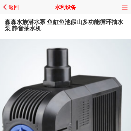
返回
水利设备
森森水族潜水泵 鱼缸鱼池假山多功能循环抽水
泵 静音抽水机