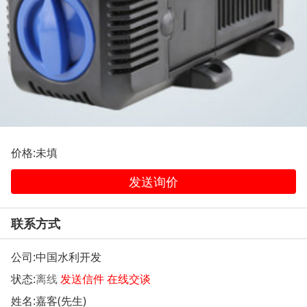
价格:未填
发送询价
联系方式
公司:
中国水利开发
状态:
离线
发送信件
在线交谈
姓名:嘉客(先生)