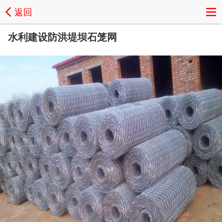
返回
水利建设防洪堤坝石笼网