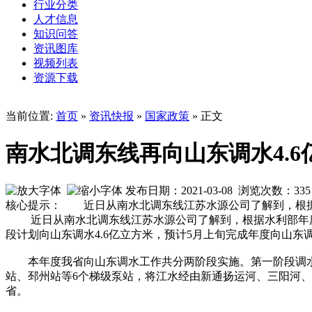
行业分类
人才信息
知识问答
资讯图库
视频列表
资源下载
当前位置:
首页
»
资讯快报
»
国家政策
» 正文
南水北调东线再向山东调水4.6
发布日期：2021-03-08 浏览次数：
335
核心提示： 近日从南水北调东线江苏水源公司了解到，根据
近日从南水北调东线江苏水源公司了解到，根据水利部年度水量
段计划向山东调水4.6亿立方米，预计5月上旬完成年度向山东调
本年度我省向山东调水工作共分两阶段实施。第一阶段调水工作
站、邳州站等6个梯级泵站，将江水经由新通扬运河、三阳河
省。