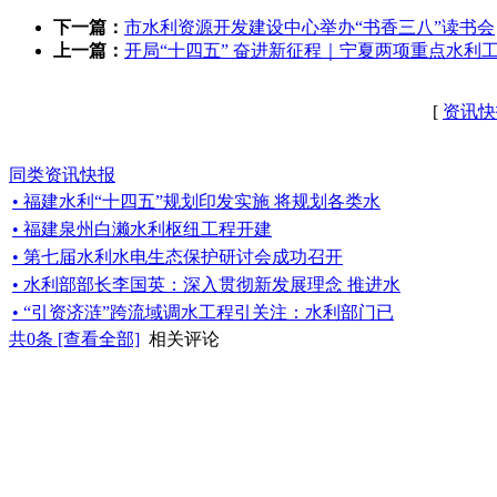
下一篇：
市水利资源开发建设中心举办“书香三八”读书会
上一篇：
开局“十四五” 奋进新征程｜宁夏两项重点水利
[
资讯快
同类资讯快报
• 福建水利“十四五”规划印发实施 将规划各类水
• 福建泉州白濑水利枢纽工程开建
• 第七届水利水电生态保护研讨会成功召开
• 水利部部长李国英：深入贯彻新发展理念 推进水
• “引资济涟”跨流域调水工程引关注：水利部门已
共
0
条 [查看全部]
相关评论