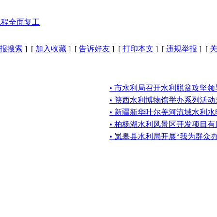
工程全面复工
报搜索
] [
加入收藏
] [
告诉好友
] [
打印本文
] [
违规举报
] [
• 市水利局召开水利脱贫攻坚
• 陕西水利博物馆举办系列活
• 新疆新华叶尔羌河流域水利水
• 柏杨湖水利风景区开发项目有
• 岚皋县水利局开展“我为群众