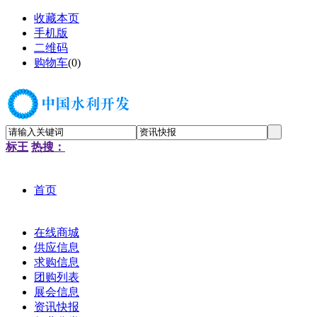
收藏本页
手机版
二维码
购物车
(
0
)
标王
热搜：
首页
在线商城
供应信息
求购信息
团购列表
展会信息
资讯快报