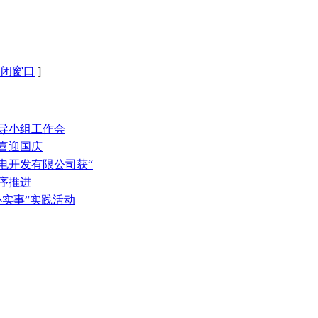
关闭窗口
]
领导小组工作会
动喜迎国庆
电开发有限公司获“
序推进
办实事”实践活动