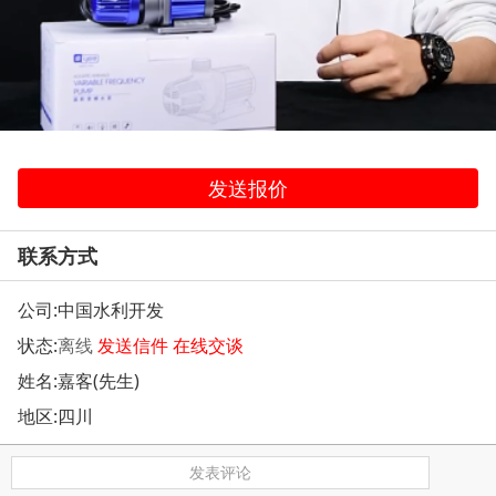
发送报价
联系方式
公司:
中国水利开发
状态:
离线
发送信件
在线交谈
姓名:嘉客(先生)
地区:四川
发表评论