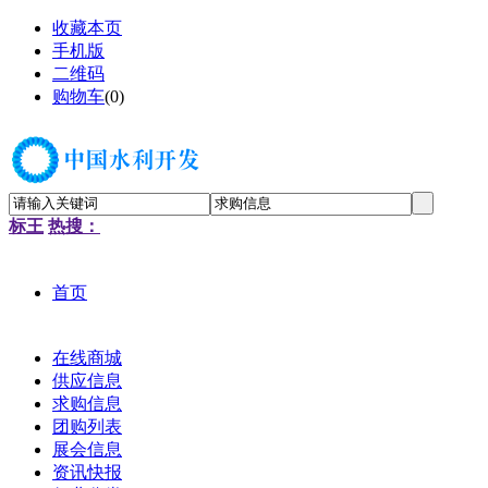
收藏本页
手机版
二维码
购物车
(
0
)
标王
热搜：
首页
在线商城
供应信息
求购信息
团购列表
展会信息
资讯快报