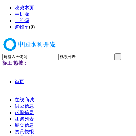
收藏本页
手机版
二维码
购物车
(
0
)
标王
热搜：
首页
在线商城
供应信息
求购信息
团购列表
展会信息
资讯快报