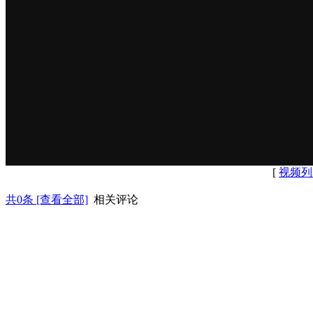
[
视频列
共
0
条 [查看全部]
相关评论