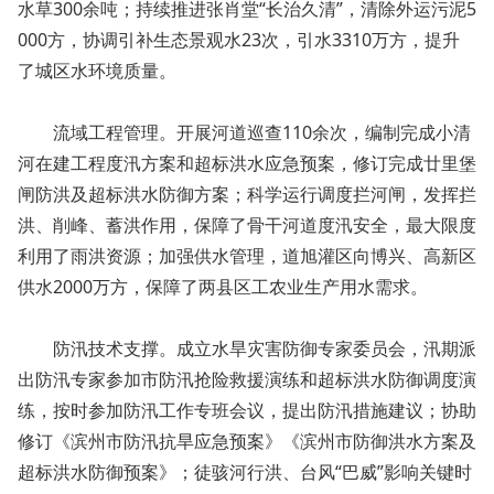
水草300余吨；持续推进张肖堂“长治久清”，清除外运污泥5
000方，协调引补生态景观水23次，引水3310万方，提升
了城区水环境质量。
流域工程管理。开展河道巡查110余次，编制完成小清
河在建工程度汛方案和超标洪水应急预案，修订完成廿里堡
闸防洪及超标洪水防御方案；科学运行调度拦河闸，发挥拦
洪、削峰、蓄洪作用，保障了骨干河道度汛安全，最大限度
利用了雨洪资源；加强供水管理，道旭灌区向博兴、高新区
供水2000万方，保障了两县区工农业生产用水需求。
防汛技术支撑。成立水旱灾害防御专家委员会，汛期派
出防汛专家参加市防汛抢险救援演练和超标洪水防御调度演
练，按时参加防汛工作专班会议，提出防汛措施建议；协助
修订《滨州市防汛抗旱应急预案》《滨州市防御洪水方案及
超标洪水防御预案》；徒骇河行洪、台风“巴威”影响关键时