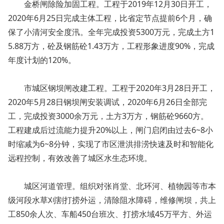
金桥闸除险加固工程。工程于2019年12月30日开工，
2020年6月25日完成主体工程，比省定节点提前6个月，确
保了小清河安全度汛。全年完成投资5300万元，完成土方1
5.88万方，砼及钢筋砼1.43万方，工程形象进度90%，完成
年度计划的120%。
市城区钢坝闸改建工程。工程于2020年3月28日开工，
2020年5月28日钢坝闸安装调试，2020年6月26日全部完
工，完成投资3000余万元，土方3万方，钢筋砼9660方。
工程建成后过流能力提升20%以上，闸门启闭由过去6~8小
时缩减为6~8分钟，实现了市区泄洪排涝快速及时和智能化
远程控制，有效改善了城区水生态环境。
城区河道管理。组织对张肖堂、北环河、植物园等市本
级河段水草刈割打捞外运，清除阻水障碍，维修闸坝，共上
工850余人次、车船450台班次、打捞水域45万平方、外运