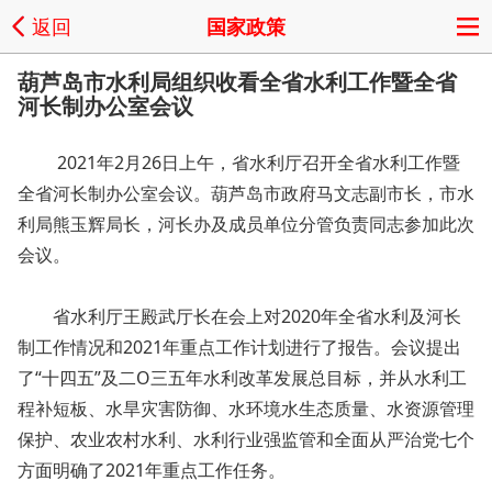
返回
国家政策
葫芦岛市水利局组织收看全省水利工作暨全省
河长制办公室会议
2021年2月26日上午，省水利厅召开全省水利工作暨
全省河长制办公室会议。葫芦岛市政府马文志副市长，市水
利局熊玉辉局长，河长办及成员单位分管负责同志参加此次
会议。
省水利厅王殿武厅长在会上对2020年全省水利及河长
制工作情况和2021年重点工作计划进行了报告。会议提出
了“十四五”及二Ο三五年水利改革发展总目标，并从水利工
程补短板、水旱灾害防御、水环境水生态质量、水资源管理
保护、农业农村水利、水利行业强监管和全面从严治党七个
方面明确了2021年重点工作任务。