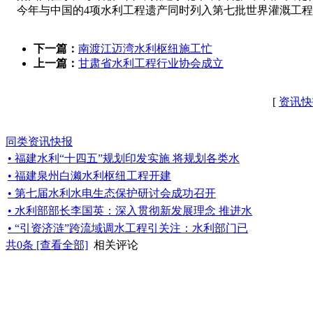
今年与中国的4项水利工程遗产同时列入第七批世界灌溉工程
下一篇：
南渡江迈湾水利枢纽施工忙
上一篇：
甘肃省水利工程行业协会成立
[
资讯快
同类资讯快报
• 福建水利“十四五”规划印发实施 将规划各类水
• 福建泉州白濑水利枢纽工程开建
• 第七届水利水电生态保护研讨会成功召开
• 水利部部长李国英：深入贯彻新发展理念 推进水
• “引资济涟”跨流域调水工程引关注：水利部门已
共
0
条 [查看全部]
相关评论