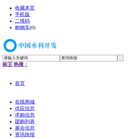
收藏本页
手机版
二维码
购物车
(
0
)
标王
热搜：
首页
在线商城
供应信息
求购信息
团购列表
展会信息
资讯快报