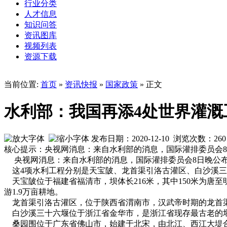
行业分类
人才信息
知识问答
资讯图库
视频列表
资源下载
当前位置:
首页
»
资讯快报
»
国家政策
» 正文
水利部：我国再添4处世界灌溉
发布日期：2020-12-10 浏览次数：
260
核心提示：央视网消息：来自水利部的消息，国际灌排委员会
央视网消息：来自水利部的消息，国际灌排委员会8日晚公布
这4项水利工程分别是天宝陂、龙首渠引洛古灌区、白沙溪三
天宝陂位于福建省福清市，坝体长216米，其中150米为唐
游1.9万亩耕地。
龙首渠引洛古灌区，位于陕西省渭南市，汉武帝时期的龙首渠创
白沙溪三十六堰位于浙江省金华市，是浙江省现存最古老的堰坝
桑园围位于广东省佛山市，始建于北宋，由北江、西江大堤合