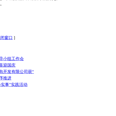
目。
关闭窗口
]
领导小组工作会
动喜迎国庆
电开发有限公司获“
序推进
办实事”实践活动