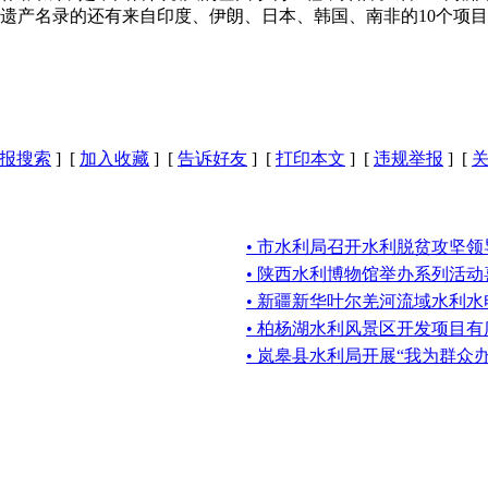
遗产名录的还有来自印度、伊朗、日本、韩国、南非的10个项
报搜索
] [
加入收藏
] [
告诉好友
] [
打印本文
] [
违规举报
] [
• 市水利局召开水利脱贫攻坚
• 陕西水利博物馆举办系列活
• 新疆新华叶尔羌河流域水利水
• 柏杨湖水利风景区开发项目有
• 岚皋县水利局开展“我为群众