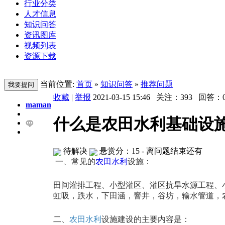
行业分类
人才信息
知识问答
资讯图库
视频列表
资源下载
当前位置:
首页
»
知识问答
»
推荐问题
收藏
|
举报
2021-03-15 15:46
关注：
393
回答：
maman
什么是农田水利基础设
待解决
悬赏分：15
- 离问题结束还有
一、常见的
农田水利
设施：
田间灌排工程、小型灌区、灌区抗旱水源工程、
虹吸，跌水，下田涵，窨井，谷坊，输水管道，
二、
农田水利
设施建设的主要内容是：