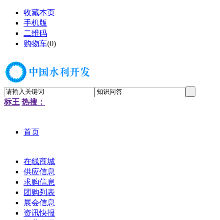
收藏本页
手机版
二维码
购物车
(
0
)
标王
热搜：
首页
在线商城
供应信息
求购信息
团购列表
展会信息
资讯快报