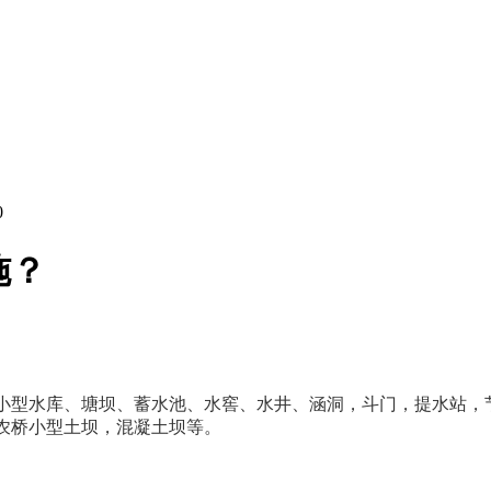
0
施？
小型水库、塘坝、蓄水池、水窖、水井、涵洞，斗门，提水站，
农桥小型土坝，混凝土坝等。