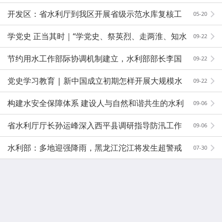
87亿元 四川水利工程建设进度拉满
开发区：省水利厅到我区开展省级示范水库复核工
05-20
作
学党史 正当其时｜“学党史、祭英烈、走两淮、知水
09-22
利”
节约用水工作部际协调机制建立，水利部部长李国
09-22
英任召集人
党史学习教育 | 新中国成立初期怎样开展大规模水
09-22
利建设
构建水安全保障体系 建设人与自然和谐共生的水利
09-06
现代化
省水利厅厅长孙运峰深入西平县调研指导防汛工作
09-06
水利部：多地迎强降雨，黑龙江沱江将发生超警戒
07-30
洪水