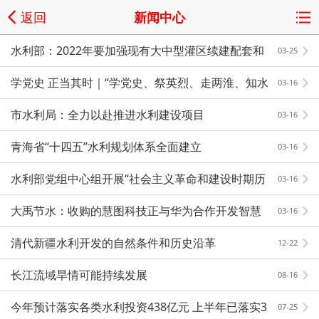
返回
新闻中心
水利部：2022年要加强现有大中型灌区续建配套和
03-25
改造
学党史 正当其时｜“学党史、祭英烈、走两淮、知水
03-16
利”
市水利局：全力以赴推进水利建设项目
03-16
青海省“十四五”水利规划体系全面建立
03-16
水利部党组中心组开展“社会主义革命和建设时期历
03-16
史”专题学习研讨
大禹节水：收购的慧图科技正与华为合作开发智慧
03-16
水利相关系统
清代新疆水利开发的自然条件和历史沿革
12-22
长江流域旱情可能持续发展
08-16
今年预计落实各类水利投资438亿元 上半年已落实3
07-25